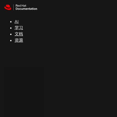
Skip to navigation
Skip to content
支
持
AI
学习
控制台
文档
（Console）
资源
开
发
人
员
开
始
试
用
联