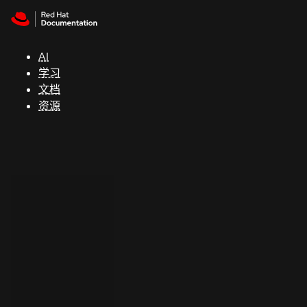
Skip to navigation
Skip to content
支
持
AI
学习
控制台
文档
（Console）
资源
开
发
人
员
开
始
试
用
联