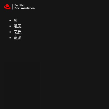
Skip to navigation
Skip to content
支
持
AI
学习
控制台
文档
（Console）
资源
开
发
人
员
开
始
试
用
联