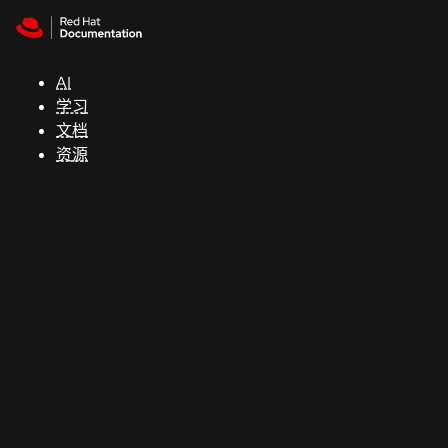
Skip to navigation
Skip to content
支
持
AI
学习
控制台
文档
（Console）
资源
开
发
人
员
开
始
试
用
联