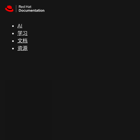
Skip to navigation
Skip to content
支
持
AI
学习
控制台
文档
（Console）
资源
开
发
人
员
开
始
试
用
联