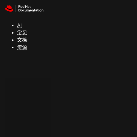
Skip to navigation
Skip to content
支
持
AI
学习
控制台
文档
（Console）
资源
开
发
人
员
开
始
试
用
联