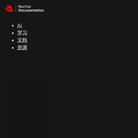
Skip to navigation
Skip to content
支
持
AI
学习
控制台
文档
（Console）
资源
开
发
人
员
开
始
试
用
联