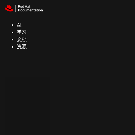
Skip to navigation
Skip to content
支
持
AI
学习
控制台
文档
（Console）
资源
开
发
人
员
开
始
试
用
联