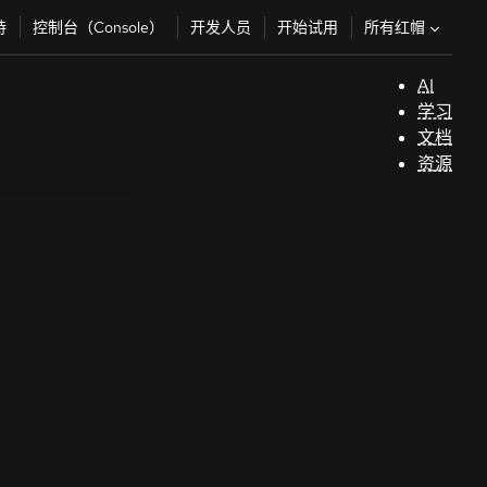
所有红帽
持
控制台（Console）
开发人员
开始试用
AI
支
学习
持
文档
资源
（
开
发
人
员
开
始
试
用