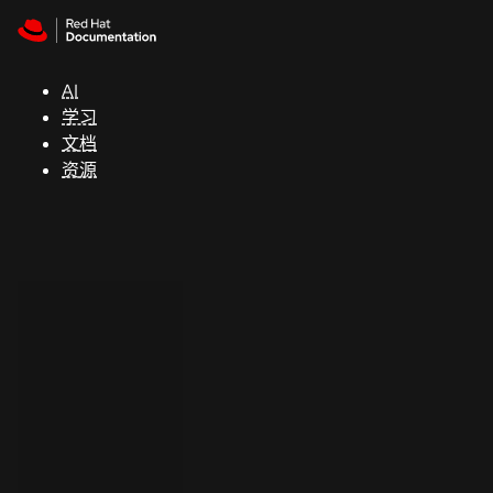
Skip to navigation
Skip to content
支
持
AI
学习
控制台
文档
（Console）
资源
开
发
人
员
开
始
试
用
联