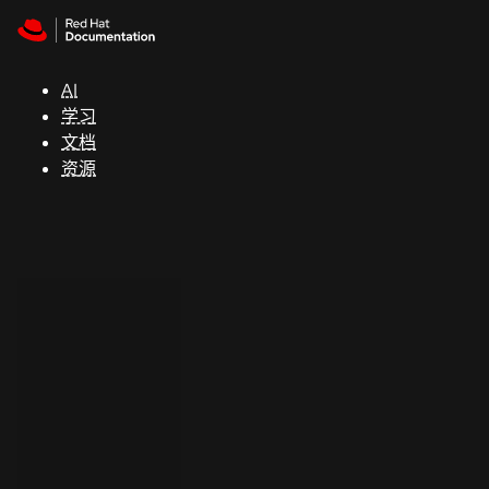
Skip to navigation
Skip to content
支
持
AI
学习
控制台
文档
（Console）
资源
开
发
人
员
开
始
试
用
联