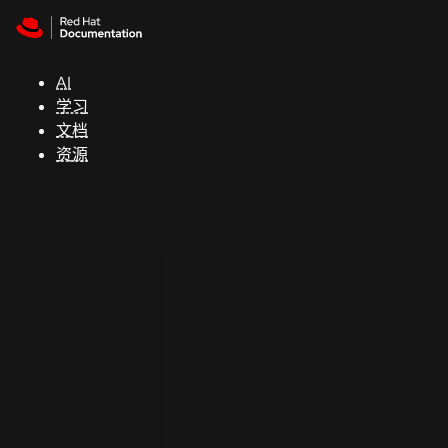
Skip to navigation
Skip to content
支
持
AI
学习
控制台
文档
（Console）
资源
开
发
人
员
开
始
试
用
联