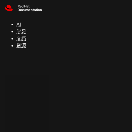
Skip to navigation
Skip to content
支
持
AI
学习
控制台
文档
（Console）
资源
开
发
人
员
开
始
试
用
联