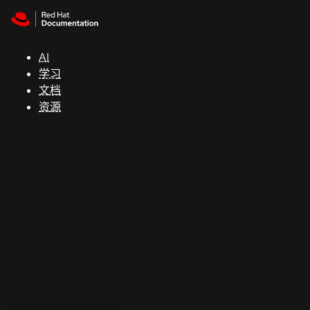
Skip to navigation
Skip to content
支
持
AI
学习
控制台
文档
（Console）
资源
开
发
人
员
开
始
试
用
联