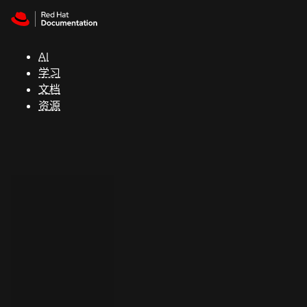
Skip to navigation
Skip to content
支
持
AI
学习
控制台
文档
（Console）
资源
开
发
人
员
开
始
试
用
联