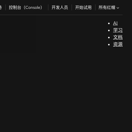
所有红帽
持
控制台（Console）
开发人员
开始试用
AI
支
学习
持
文档
资源
（
开
发
人
员
开
始
试
用