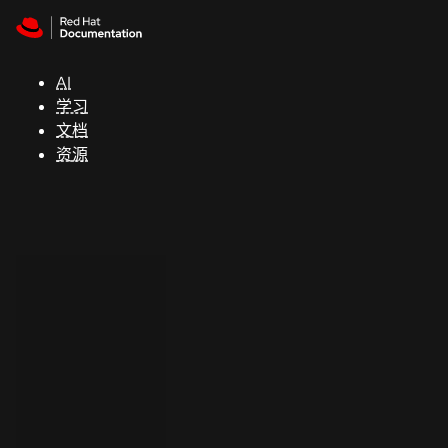
Skip to navigation
Skip to content
支
持
AI
学习
控制台
文档
（Console）
资源
开
发
人
员
开
始
试
用
联