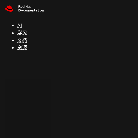
Skip to navigation
Skip to content
支
持
AI
学习
控制台
文档
（Console）
资源
开
发
人
员
开
始
试
用
联