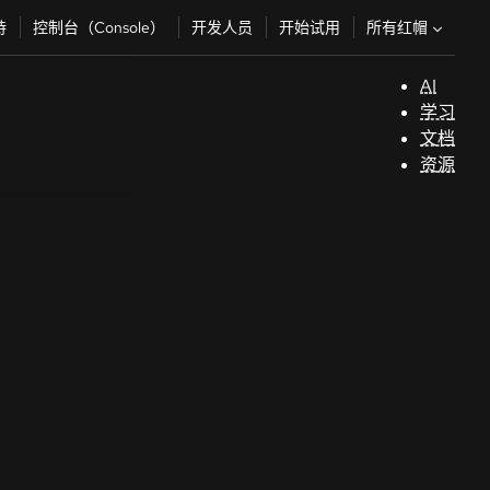
所有红帽
持
控制台（Console）
开发人员
开始试用
AI
支
学习
持
文档
资源
（
开
发
人
员
开
始
试
用