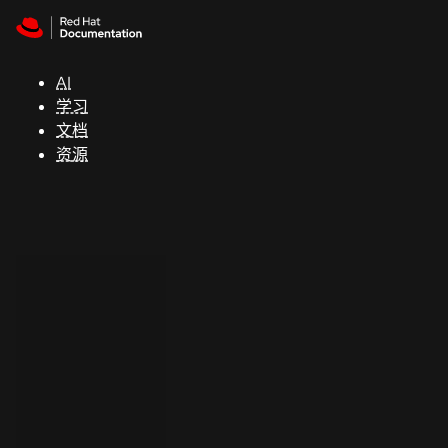
Skip to navigation
Skip to content
支
持
AI
学习
控制台
文档
（Console）
资源
开
发
人
员
开
始
试
用
联