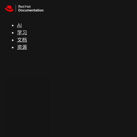
Skip to navigation
Skip to content
支
持
AI
学习
控制台
文档
（Console）
资源
开
发
人
员
开
始
试
用
联