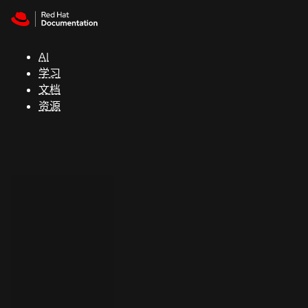
Skip to navigation
Skip to content
支
持
AI
学习
控制台
文档
（Console）
资源
开
发
人
员
开
始
试
用
联