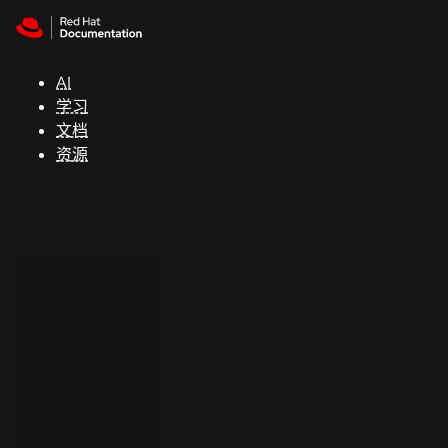
Skip to navigation
Skip to content
支
持
AI
学习
控制台
文档
（Console）
资源
开
发
人
员
开
始
试
用
联