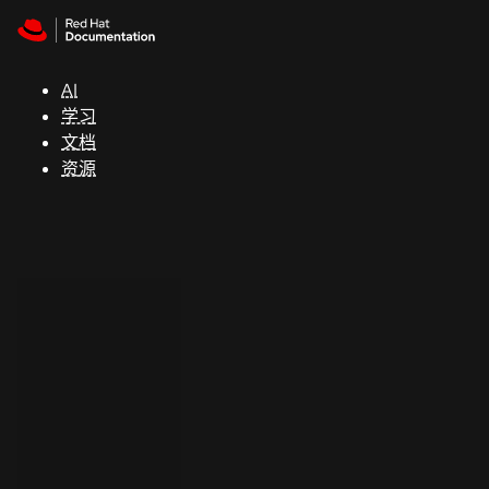
Skip to navigation
Skip to content
支
持
AI
学习
控制台
文档
（Console）
资源
开
发
人
员
开
始
试
用
联