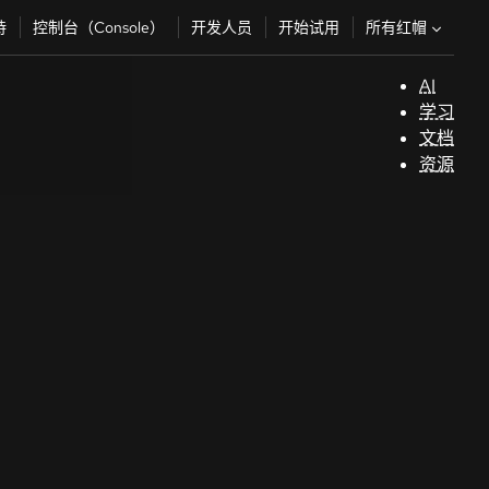
所有红帽
持
控制台（Console）
开发人员
开始试用
AI
支
学习
持
文档
资源
（
开
发
人
员
开
始
试
用