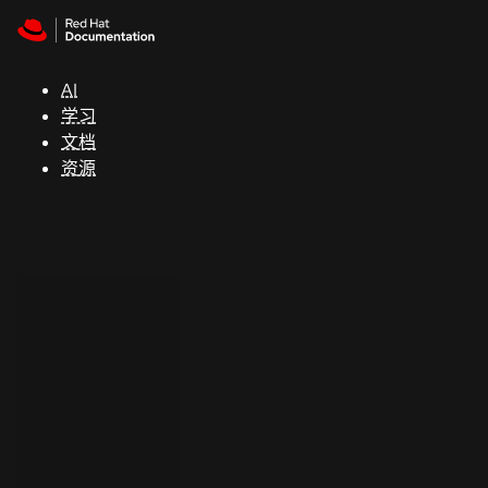
Skip to navigation
Skip to content
支
持
AI
学习
控制台
文档
（Console）
资源
开
发
人
员
开
始
试
用
联