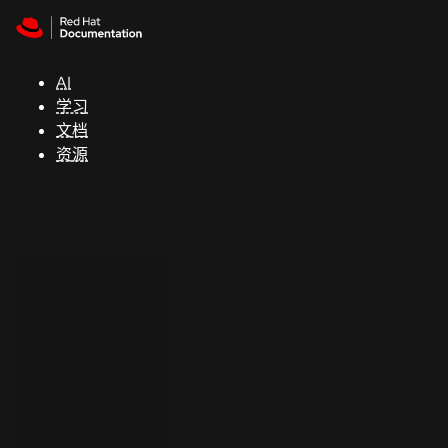
Skip to navigation
Skip to content
支
持
AI
学习
控制台
文档
（Console）
资源
开
发
人
员
开
始
试
用
联