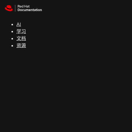
Skip to navigation
Skip to content
支
持
AI
学习
控制台
文档
（Console）
资源
开
发
人
员
开
始
试
用
联