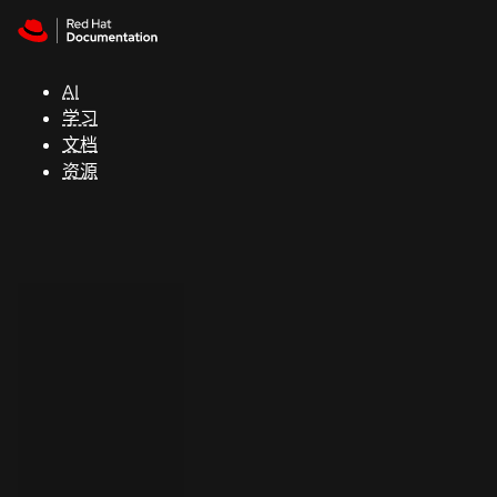
Skip to navigation
Skip to content
支
持
AI
学习
控制台
文档
（Console）
资源
开
发
人
员
开
始
试
用
联