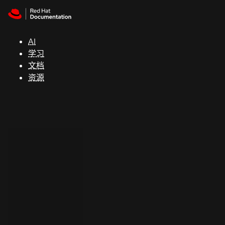
Skip to navigation
Skip to content
支
持
AI
学习
控制台
文档
（Console）
资源
开
发
人
员
开
始
试
用
联