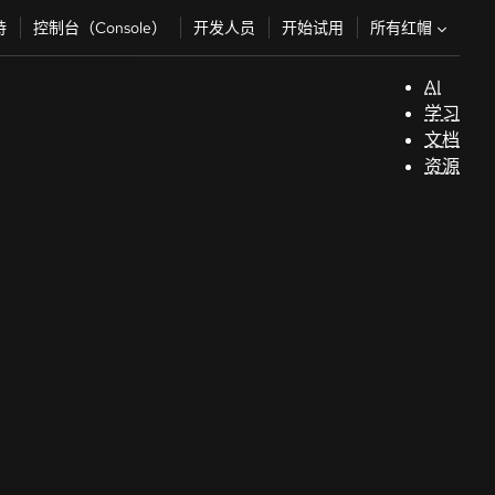
所有红帽
持
控制台（Console）
开发人员
开始试用
AI
支
学习
持
文档
资源
（
开
发
人
员
开
始
试
用