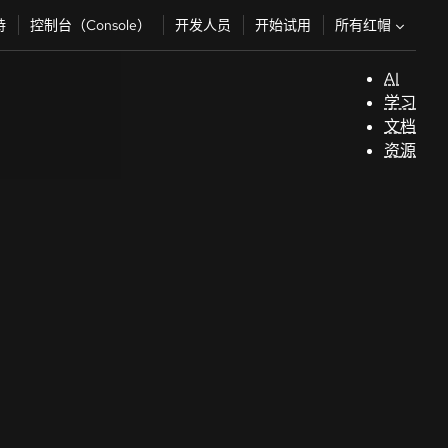
所有红帽
持
控制台（Console）
开发人员
开始试用
AI
支
学习
持
文档
资源
（
开
发
人
员
开
始
试
用