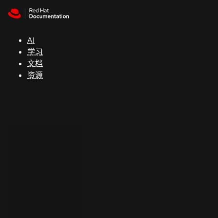
Skip to navigation
Skip to content
支
持
AI
学习
控制台
文档
（Console）
资源
开
发
人
员
开
始
试
用
联