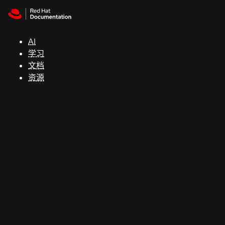
Skip to navigation
Skip to content
支
持
AI
学习
控制台
文档
（Console）
资源
开
发
人
员
开
始
试
用
联