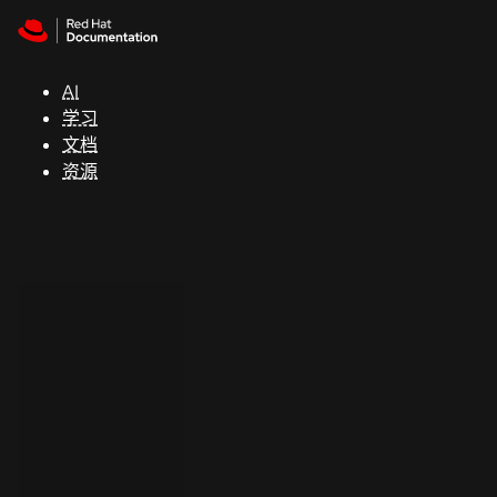
Skip to navigation
Skip to content
支
持
AI
学习
控制台
文档
（Console）
资源
开
发
人
员
开
始
试
用
联