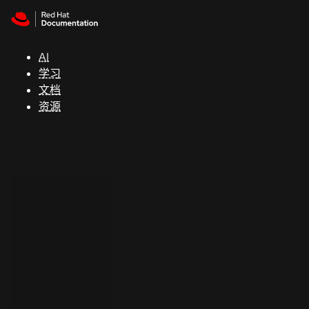
Skip to navigation
Skip to content
支
持
AI
学习
控制台
文档
（Console）
资源
开
发
人
员
开
始
试
用
联