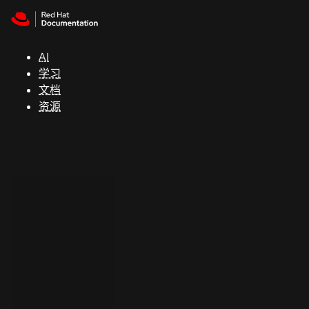
Skip to navigation
Skip to content
支
持
AI
学习
控制台
文档
（Console）
资源
开
发
人
员
开
始
试
用
联