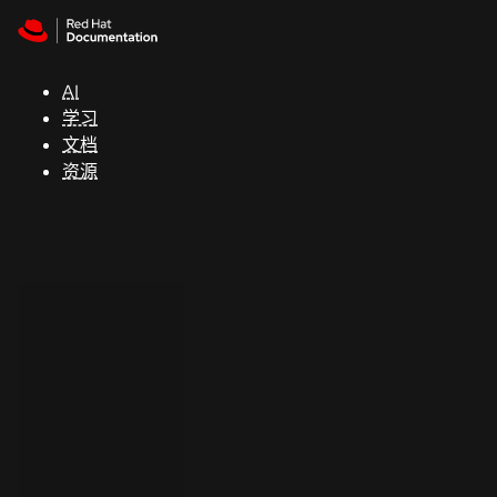
Skip to navigation
Skip to content
支
持
AI
学习
控制台
文档
（Console）
资源
开
发
人
员
开
始
试
用
联