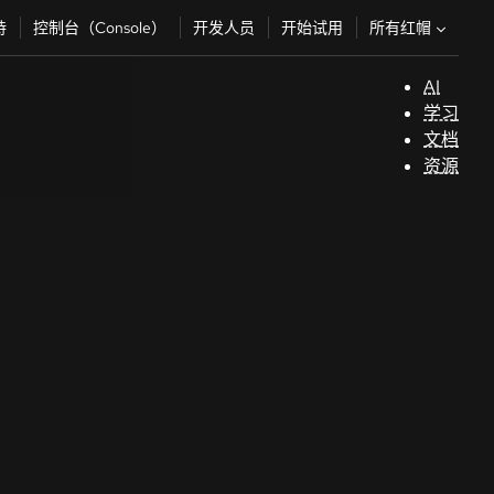
所有红帽
持
控制台（Console）
开发人员
开始试用
AI
支
学习
持
文档
资源
（
开
发
人
员
开
始
试
用