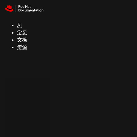
Skip to navigation
Skip to content
支
持
AI
学习
控制台
文档
（Console）
资源
开
发
人
员
开
始
试
用
联