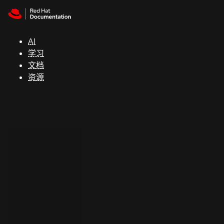
Skip to navigation
Skip to content
支
持
AI
学习
控制台
文档
（Console）
资源
开
发
人
员
开
始
试
用
联