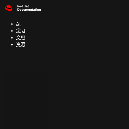
Skip to navigation
Skip to content
支
持
AI
学习
控制台
文档
（Console）
资源
开
发
人
员
开
始
试
用
联