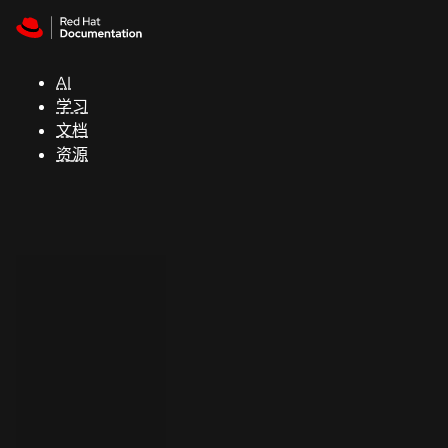
Skip to navigation
Skip to content
支
持
AI
学习
控制台
文档
（Console）
资源
开
发
人
员
开
始
试
用
联