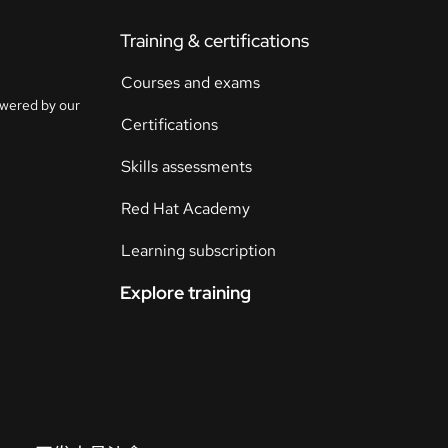
Training & certifications
联
系
Courses and exams
选
人
owered by our
择
Certifications
语
言
Skills assessments
Red Hat Academy
Learning subscription
Explore training