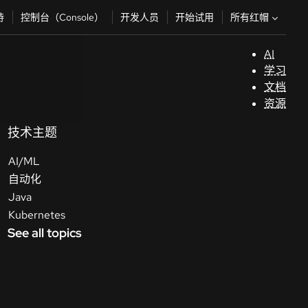
所有红帽
持
控制台（Console）
开发人员
开始试用
AI
支
学习
持
文档
资源
（
技术主题
AI/ML
开
自动化
发
Java
人
Kubernetes
员
See all topics
开
始
试
用