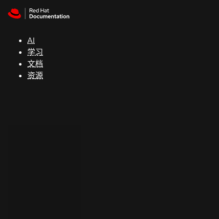
Skip to navigation
Skip to content
支
持
AI
学习
控制台
文档
（Console）
资源
开
发
人
员
开
始
试
用
联