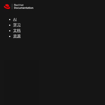
Skip to navigation
Skip to content
支
持
AI
学习
控制台
文档
（Console）
资源
开
发
人
员
开
始
试
用
联