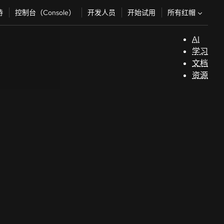
所有红帽
持
控制台（Console）
开发人员
开始试用
AI
支
学习
持
文档
资源
（
开
发
人
员
开
始
试
用