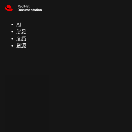
Skip to navigation
Skip to content
支
持
AI
学习
控制台
文档
（Console）
资源
开
发
人
员
开
始
试
用
联