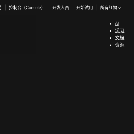
所有红帽
持
控制台（Console）
开发人员
开始试用
AI
支
学习
持
文档
资源
（
开
发
人
员
开
始
试
用