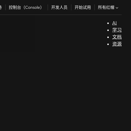
所有红帽
持
控制台（Console）
开发人员
开始试用
AI
支
学习
持
文档
资源
（
开
发
人
员
开
始
试
用